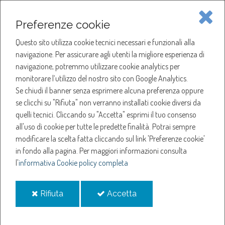
Piave Servizi S.p.A.
Preferenze cookie
Questo sito utilizza cookie tecnici necessari e funzionali alla
SOCIETÀ
navigazione. Per assicurare agli utenti la migliore esperienza di
navigazione, potremmo utilizzare cookie analytics per
HOME
ACQUA
monitorare l’utilizzo del nostro sito con Google Analytics.
NOTIZIE
NEWS
Se chiudi il banner senza esprimere alcuna preferenza oppure
SERVIZI
ANNO 2022
se clicchi su "Rifiuta" non verranno installati cookie diversi da
GIUGNO
quelli tecnici. Cliccando su "Accetta" esprimi il tuo consenso
NOTIZIE
SOSPENSIONE EROGAZIONE ACQUA A MOTTA DI LIVENZA
all'uso di cookie per tutte le predette finalità.
Potrai sempre
modificare la scelta fatta cliccando sul link 'Preferenze cookie'
Sospensione
in fondo alla pagina.
Per maggiori informazioni consulta
l'
informativa Cookie policy completa
erogazione acqua a
i
i
Rifiuta
Accetta
Motta di Livenza
cookie
cookie