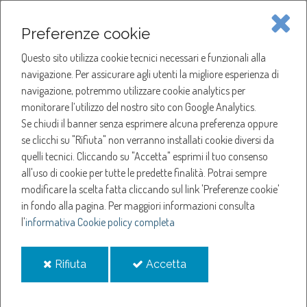
Piave Servizi S.p.A.
Preferenze cookie
Questo sito utilizza cookie tecnici necessari e funzionali alla
SOCIETÀ
navigazione. Per assicurare agli utenti la migliore esperienza di
navigazione, potremmo utilizzare cookie analytics per
HOME
ACQUA
monitorare l’utilizzo del nostro sito con Google Analytics.
NOTIZIE
NEWS
Se chiudi il banner senza esprimere alcuna preferenza oppure
SERVIZI
ANNO 2022
se clicchi su "Rifiuta" non verranno installati cookie diversi da
GIUGNO
quelli tecnici. Cliccando su "Accetta" esprimi il tuo consenso
NOTIZIE
all'uso di cookie per tutte le predette finalità.
Potrai sempre
Giugno
modificare la scelta fatta cliccando sul link 'Preferenze cookie'
in fondo alla pagina.
Per maggiori informazioni consulta
l'
informativa Cookie policy completa
Sospensione erogazione acqua a Cappella Maggiore
Sospensione erogazione acqua a Motta di Livenza
i
i
Rifiuta
Accetta
Sospensione erogazione acqua a Ponte di Piave
cookie
cookie
Sospensione erogazione acqua a Cordignano e Sarmede
Sospensione erogazione acqua a Cappella Maggiore