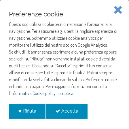
Piave Servizi S.p.A.
Preferenze cookie
Questo sito utilizza cookie tecnici necessari e funzionali alla
SOCIETÀ
navigazione. Per assicurare agli utenti la migliore esperienza di
navigazione, potremmo utilizzare cookie analytics per
HOME
ACQUA
monitorare l’utilizzo del nostro sito con Google Analytics.
NOTIZIE
NEWS
Se chiudi il banner senza esprimere alcuna preferenza oppure
SERVIZI
ANNO 2026
se clicchi su "Rifiuta" non verranno installati cookie diversi da
MAGGIO
quelli tecnici. Cliccando su "Accetta" esprimi il tuo consenso
NOTIZIE
SOSPENSIONE EROGAZIONE ACQUA A MANSUÈ.
all'uso di cookie per tutte le predette finalità.
Potrai sempre
modificare la scelta fatta cliccando sul link 'Preferenze cookie'
Sospensione
in fondo alla pagina.
Per maggiori informazioni consulta
l'
informativa Cookie policy completa
erogazione acqua a
i
i
Rifiuta
Accetta
Mansuè.
cookie
cookie