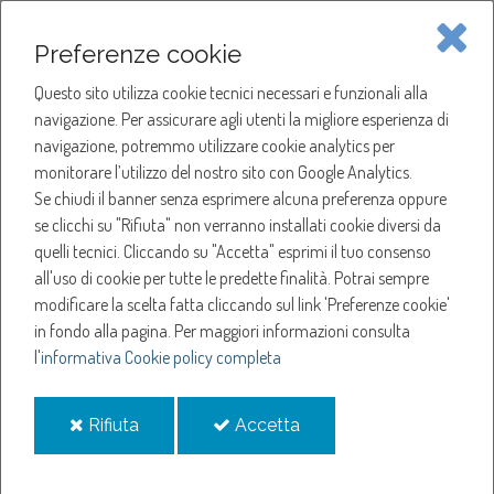
Piave Servizi S.p.A.
Preferenze cookie
Questo sito utilizza cookie tecnici necessari e funzionali alla
SOCIETÀ
navigazione. Per assicurare agli utenti la migliore esperienza di
navigazione, potremmo utilizzare cookie analytics per
HOME
ACQUA
monitorare l’utilizzo del nostro sito con Google Analytics.
NOTIZIE
NEWS
Se chiudi il banner senza esprimere alcuna preferenza oppure
SERVIZI
ANNO 2026
se clicchi su "Rifiuta" non verranno installati cookie diversi da
MARZO
quelli tecnici. Cliccando su "Accetta" esprimi il tuo consenso
NOTIZIE
SOSPENSIONE EROGAZIONE ACQUA A QUARTO D'ALTINO
all'uso di cookie per tutte le predette finalità.
Potrai sempre
modificare la scelta fatta cliccando sul link 'Preferenze cookie'
Sospensione
in fondo alla pagina.
Per maggiori informazioni consulta
l'
informativa Cookie policy completa
erogazione acqua a
i
i
Rifiuta
Accetta
Quarto d'Altino
cookie
cookie