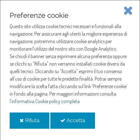
Piave Servizi S.p.A.
Preferenze cookie
Questo sito utilizza cookie tecnici necessari e funzionali alla
SOCIETÀ
navigazione. Per assicurare agli utenti la migliore esperienza di
navigazione, potremmo utilizzare cookie analytics per
HOME
ACQUA
monitorare l’utilizzo del nostro sito con Google Analytics.
NOTIZIE
NEWS
Se chiudi il banner senza esprimere alcuna preferenza oppure
SERVIZI
ANNO 2026
se clicchi su "Rifiuta" non verranno installati cookie diversi da
MARZO
quelli tecnici. Cliccando su "Accetta" esprimi il tuo consenso
NOTIZIE
SOSPENSIONE EROGAZIONE ACQUA A CASALE SUL SILE
all'uso di cookie per tutte le predette finalità.
Potrai sempre
modificare la scelta fatta cliccando sul link 'Preferenze cookie'
Sospensione
in fondo alla pagina.
Per maggiori informazioni consulta
l'
informativa Cookie policy completa
erogazione acqua a
i
i
Rifiuta
Accetta
Casale sul Sile
cookie
cookie