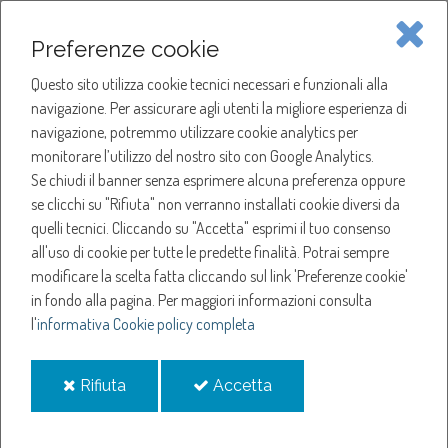
Piave Servizi S.p.A.
Preferenze cookie
Questo sito utilizza cookie tecnici necessari e funzionali alla
SOCIETÀ
navigazione. Per assicurare agli utenti la migliore esperienza di
navigazione, potremmo utilizzare cookie analytics per
HOME
ACQUA
monitorare l’utilizzo del nostro sito con Google Analytics.
NOTIZIE
NEWS
Se chiudi il banner senza esprimere alcuna preferenza oppure
SERVIZI
ANNO 2025
se clicchi su "Rifiuta" non verranno installati cookie diversi da
DICEMBRE
quelli tecnici. Cliccando su "Accetta" esprimi il tuo consenso
NOTIZIE
SCIOPERO GENERALE NAZIONALE
all'uso di cookie per tutte le predette finalità.
Potrai sempre
modificare la scelta fatta cliccando sul link 'Preferenze cookie'
Sciopero Generale
in fondo alla pagina.
Per maggiori informazioni consulta
l'
informativa Cookie policy completa
Nazionale
i
i
Rifiuta
Accetta
cookie
cookie
9-dic-2025