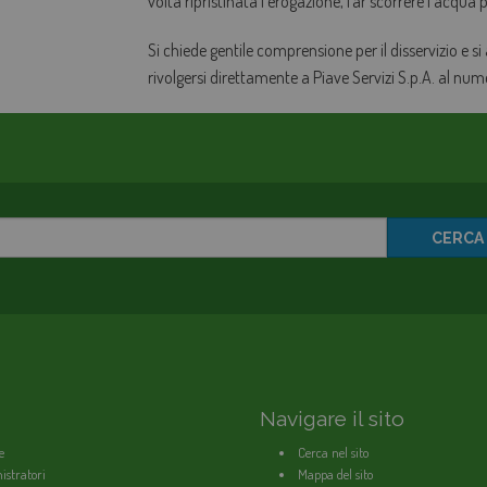
volta ripristinata l'erogazione, far scorrere l'acqua
Si chiede gentile comprensione per il disservizio e si
rivolgersi direttamente a Piave Servizi S.p.A. al nu
CERCA
Navigare il sito
e
Cerca nel sito
stratori
Mappa del sito