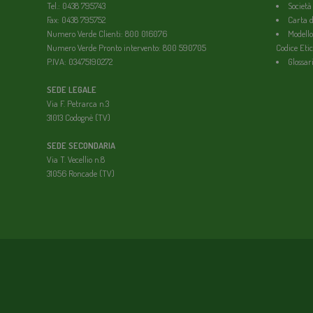
Tel.: 0438 795743
Società
Fax: 0438 795752
Carta de
Numero Verde Clienti: 800 016076
Modello
Numero Verde Pronto intervento: 800 590705
Codice Etic
P.IVA: 03475190272
Glossar
SEDE LEGALE
Via F. Petrarca n.3
31013 Codognè (TV)
SEDE SECONDARIA
Via T. Vecellio n.8
31056 Roncade (TV)