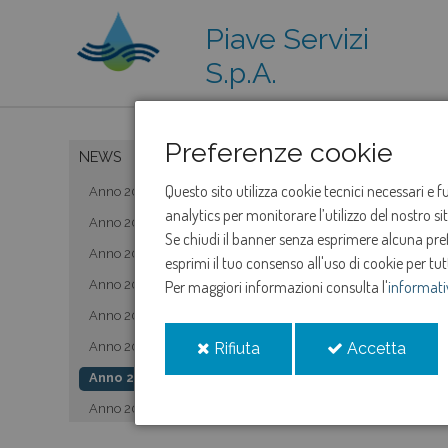
Piave Servizi
S.p.A.
Preferenze cookie
NEWS
Questo sito utilizza cookie tecnici necessari e 
Anno 2019
analytics per monitorare l’utilizzo del nostro s
Anno 2020
Se chiudi il banner senza esprimere alcuna prefe
Anno 2021
esprimi il tuo consenso all'uso di cookie per tut
Anno 2022
Per maggiori informazioni consulta l'
informati
Anno 2023
i
i
Anno 2024
Rifiuta
Accetta
cookie
cooki
Anno 2025
Anno 2026