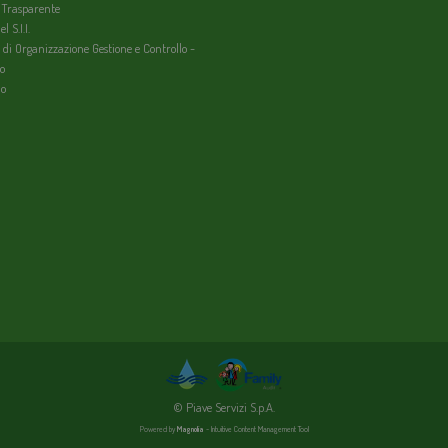
 Trasparente
l S.I.I.
 di Organizzazione Gestione e Controllo -
o
io
© Piave Servizi S.p.A.
Powered by
Magnolia
- Intuitive Content Management Tool