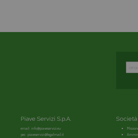
Piave Servizi S.p.A.
Società
email: info@piaveservizi.eu
Mission
pec: piaveservizi@legalmail.it
Ammini