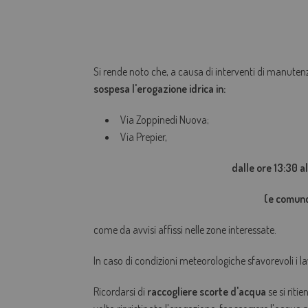
Si rende noto che, a causa di interventi di manuten
sospesa l'
erogazione idrica in:
Via Zoppinedi Nuova;
Via Prepier,
dalle ore 13:30 alle ore
(e comunqu
come da avvisi affissi nelle zone interessate.
In caso di condizioni meteorologiche sfavorevoli i la
Ricordarsi di
raccogliere scorte d'acqua
se si riti