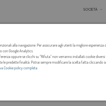
SOCIETÀ
MISSIONE
STORIA
HOME
NOTIZIE
NEWS
ANNO 2025
DICEMB
ETICA E VALORI
funzionali alla navigazione. Per assicurare agli utenti la migliore esperienz
Sospensione ero
ito con Google Analytics.
CERTIFICAZIONI
renza oppure se clicchi su "Rifiuta" non verranno installati cookie diversi 
MODELLO DI ORG
Chiarano
te le predette finalità.
Potrai sempre modificare la scelta fatta cliccando su
va Cookie policy completa
AMMINISTRATOR
10-dic-2025
SOCIETÀ TRASP
e
Intervento in programma dalle ore 13:30 alle ore 17:
INVESTOR RELAT
dicembre 2025.