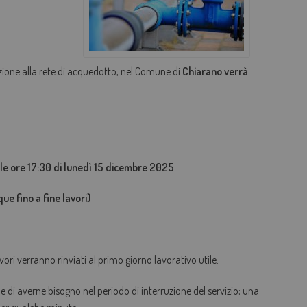
AGEVOLAZIONI TARIFFARIE
PERDITE OCCULTE - FONDO ACQUA PER TE
zione alla rete di acquedotto, nel Comune di
Chiarano verrà
BOLLETTA SEMPLICE
GLOSSARIO
QUALITÀ CONTRATTUALE
CONCILIAZIONE
 17:30 di lunedì 15 dicembre 2025
CASA DELL'ACQUA
e fino a fine lavori)
MICROFINANZIAMENTI PER ALLACCI FOGNARI
vori verranno rinviati al primo giorno lavorativo utile.
ene di averne bisogno nel periodo di interruzione del servizio; una