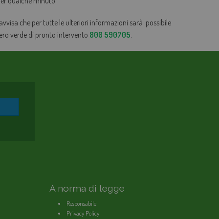
 per qualche minuto.
 avvisa che per tutte le ulteriori informazioni sarà possibile
mero verde di pronto intervento
800 590705
.
A norma di legge
Responsabile
Privacy Policy