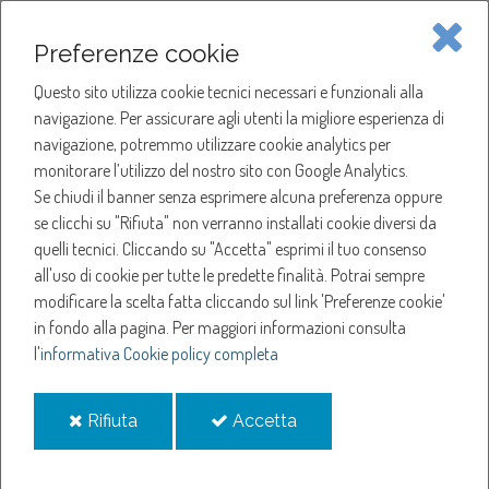
Piave Servizi S.p.A.
Preferenze cookie
Questo sito utilizza cookie tecnici necessari e funzionali alla
SOCIETÀ
navigazione. Per assicurare agli utenti la migliore esperienza di
navigazione, potremmo utilizzare cookie analytics per
HOME
ACQUA
monitorare l’utilizzo del nostro sito con Google Analytics.
NOTIZIE
NEWS
Se chiudi il banner senza esprimere alcuna preferenza oppure
SERVIZI
ANNO 2025
se clicchi su "Rifiuta" non verranno installati cookie diversi da
OTTOBRE
quelli tecnici. Cliccando su "Accetta" esprimi il tuo consenso
NOTIZIE
SOSPENSIONE EROGAZIONE ACQUA A SUSEGANA
all'uso di cookie per tutte le predette finalità.
Potrai sempre
modificare la scelta fatta cliccando sul link 'Preferenze cookie'
Sospensione
in fondo alla pagina.
Per maggiori informazioni consulta
l'
informativa Cookie policy completa
erogazione acqua a
i
i
Rifiuta
Accetta
Susegana
cookie
cookie