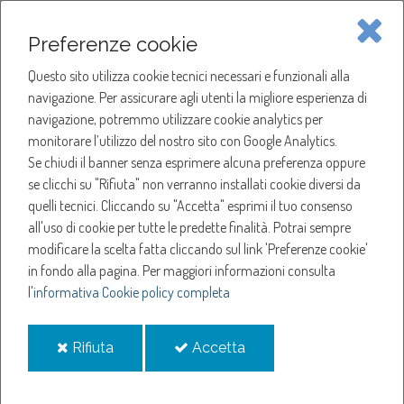
Piave Servizi S.p.A.
Preferenze cookie
Questo sito utilizza cookie tecnici necessari e funzionali alla
SOCIETÀ
navigazione. Per assicurare agli utenti la migliore esperienza di
navigazione, potremmo utilizzare cookie analytics per
HOME
ACQUA
monitorare l’utilizzo del nostro sito con Google Analytics.
NOTIZIE
NEWS
Se chiudi il banner senza esprimere alcuna preferenza oppure
SERVIZI
ANNO 2025
se clicchi su "Rifiuta" non verranno installati cookie diversi da
SETTEMBRE
quelli tecnici. Cliccando su "Accetta" esprimi il tuo consenso
NOTIZIE
SOSPENSIONE EROGAZIONE ACQUA A CORDIGNANO
all'uso di cookie per tutte le predette finalità.
Potrai sempre
modificare la scelta fatta cliccando sul link 'Preferenze cookie'
Sospensione
in fondo alla pagina.
Per maggiori informazioni consulta
l'
informativa Cookie policy completa
erogazione acqua a
i
i
Rifiuta
Accetta
Cordignano
cookie
cookie