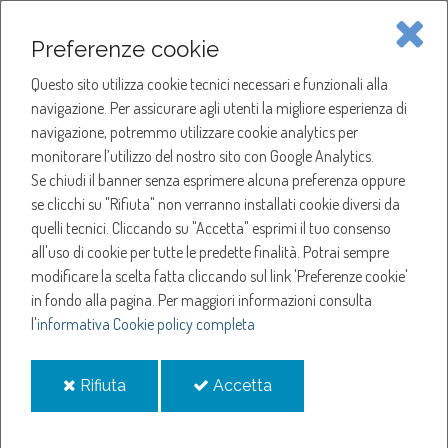
Piave Servizi S.p.A.
Preferenze cookie
Questo sito utilizza cookie tecnici necessari e funzionali alla
SOCIETÀ
navigazione. Per assicurare agli utenti la migliore esperienza di
navigazione, potremmo utilizzare cookie analytics per
HOME
ACQUA
monitorare l’utilizzo del nostro sito con Google Analytics.
NOTIZIE
NEWS
Se chiudi il banner senza esprimere alcuna preferenza oppure
SERVIZI
ANNO 2025
se clicchi su "Rifiuta" non verranno installati cookie diversi da
AGOSTO
quelli tecnici. Cliccando su "Accetta" esprimi il tuo consenso
NOTIZIE
SOSPENSIONE EROGAZIONE ACQUA A SUSEGNA
all'uso di cookie per tutte le predette finalità.
Potrai sempre
modificare la scelta fatta cliccando sul link 'Preferenze cookie'
Sospensione
in fondo alla pagina.
Per maggiori informazioni consulta
l'
informativa Cookie policy completa
erogazione acqua a
i
i
Rifiuta
Accetta
Susegna
cookie
cookie