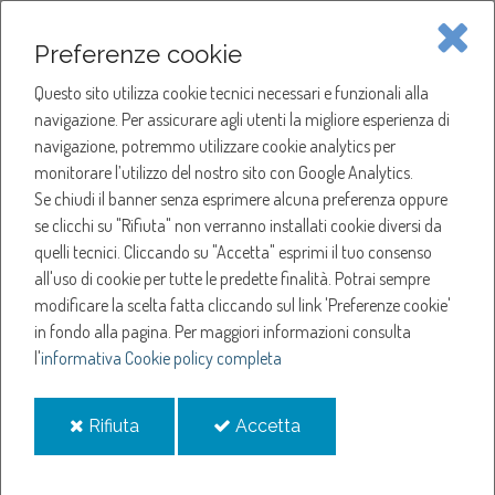
Piave Servizi S.p.A.
Preferenze cookie
Questo sito utilizza cookie tecnici necessari e funzionali alla
SOCIETÀ
navigazione. Per assicurare agli utenti la migliore esperienza di
navigazione, potremmo utilizzare cookie analytics per
HOME
ACQUA
monitorare l’utilizzo del nostro sito con Google Analytics.
NOTIZIE
NEWS
Se chiudi il banner senza esprimere alcuna preferenza oppure
SERVIZI
ANNO 2025
se clicchi su "Rifiuta" non verranno installati cookie diversi da
AGOSTO
quelli tecnici. Cliccando su "Accetta" esprimi il tuo consenso
NOTIZIE
SOSPENSIONE EROGAZIONE ACQUA A ODERZO
all'uso di cookie per tutte le predette finalità.
Potrai sempre
modificare la scelta fatta cliccando sul link 'Preferenze cookie'
Sospensione
in fondo alla pagina.
Per maggiori informazioni consulta
l'
informativa Cookie policy completa
erogazione acqua a
i
i
Rifiuta
Accetta
Oderzo
cookie
cookie