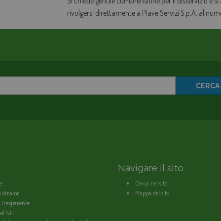
Si chiede gentile comprensione per il disservizio e si
rivolgersi direttamente a Piave Servizi S.p.A. al nu
CERCA
Navigare il sito
e
Cerca nel sito
stratori
Mappa del sito
 Trasparente
l S.I.I.