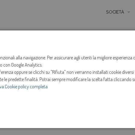
SOCIETÀ
MISSIONE
STORIA
HOME
NOTIZIE
NEWS
ANNO 2025
LUGLIO
ETICA E VALORI
funzionali alla navigazione. Per assicurare agli utenti la migliore esperienz
Sospensione ero
ito con Google Analytics.
CERTIFICAZIONI
renza oppure se clicchi su "Rifiuta" non verranno installati cookie diversi 
MODELLO DI ORG
Marcon
te le predette finalità.
Potrai sempre modificare la scelta fatta cliccando su
va Cookie policy completa
AMMINISTRATOR
11-lug-2025
SOCIETÀ TRASP
e
Intervento in programma dalle ore 13:30 alle ore 17:
INVESTOR RELAT
luglio 2025.