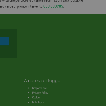
 avvisa che per tutte le ulteriori informazioni sarà possibile
mero verde di pronto intervento
800 590705
.
A norma di legge
Responsabile
Privacy Policy
Cookie
Note legali