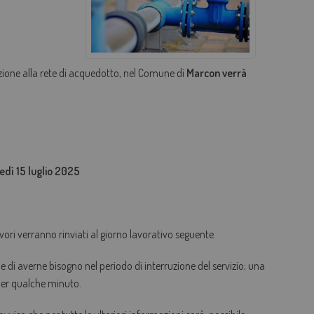
AGEVOLAZIONI TARIFFARIE
PERDITE OCCULTE - FONDO ACQUA PER TE
zione alla rete di acquedotto, nel Comune di
Marcon verrà
BOLLETTA SEMPLICE
GLOSSARIO
QUALITÀ CONTRATTUALE
CONCILIAZIONE
 15 luglio 2025
CASA DELL'ACQUA
MICROFINANZIAMENTI PER ALLACCI FOGNARI
vori verranno rinviati al giorno lavorativo seguente.
ene di averne bisogno nel periodo di interruzione del servizio; una
 per qualche minuto.