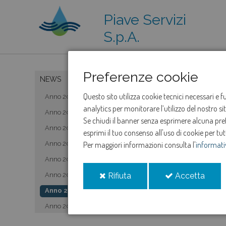
Piave Servizi
S.p.A.
Preferenze cookie
NEWS
Questo sito utilizza cookie tecnici necessari e 
Anno 2019
analytics per monitorare l’utilizzo del nostro s
Anno 2020
Se chiudi il banner senza esprimere alcuna prefe
Anno 2021
esprimi il tuo consenso all'uso di cookie per tut
Anno 2022
Per maggiori informazioni consulta l'
informati
Anno 2023
i
i
Anno 2024
Rifiuta
Accetta
cookie
cooki
Anno 2025
Anno 2026