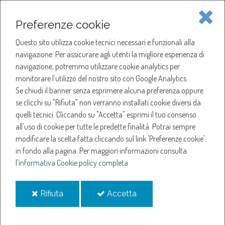
Piave Servizi S.p.A.
Preferenze cookie
Questo sito utilizza cookie tecnici necessari e funzionali alla
SOCIETÀ
navigazione. Per assicurare agli utenti la migliore esperienza di
navigazione, potremmo utilizzare cookie analytics per
HOME
ACQUA
monitorare l’utilizzo del nostro sito con Google Analytics.
NOTIZIE
NEWS
Se chiudi il banner senza esprimere alcuna preferenza oppure
SERVIZI
ANNO 2025
se clicchi su "Rifiuta" non verranno installati cookie diversi da
MAGGIO
quelli tecnici. Cliccando su "Accetta" esprimi il tuo consenso
NOTIZIE
SOSPENSIONE EROGAZIONE ACQUA A MARENO DI PIAVE
all'uso di cookie per tutte le predette finalità.
Potrai sempre
modificare la scelta fatta cliccando sul link 'Preferenze cookie'
Sospensione
in fondo alla pagina.
Per maggiori informazioni consulta
l'
informativa Cookie policy completa
erogazione acqua a
i
i
Rifiuta
Accetta
Mareno di Piave
cookie
cookie