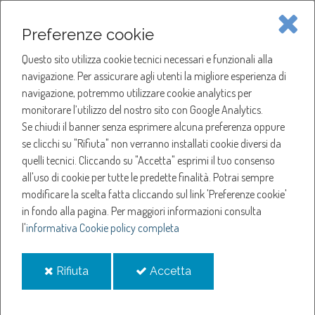
Piave Servizi S.p.A.
Preferenze cookie
Questo sito utilizza cookie tecnici necessari e funzionali alla
SOCIETÀ
navigazione. Per assicurare agli utenti la migliore esperienza di
navigazione, potremmo utilizzare cookie analytics per
HOME
ACQUA
monitorare l’utilizzo del nostro sito con Google Analytics.
NOTIZIE
NEWS
Se chiudi il banner senza esprimere alcuna preferenza oppure
SERVIZI
ANNO 2025
se clicchi su "Rifiuta" non verranno installati cookie diversi da
MAGGIO
quelli tecnici. Cliccando su "Accetta" esprimi il tuo consenso
NOTIZIE
SOSPENSIONE EROGAZIONE ACQUA A FREGONA
all'uso di cookie per tutte le predette finalità.
Potrai sempre
modificare la scelta fatta cliccando sul link 'Preferenze cookie'
Sospensione
in fondo alla pagina.
Per maggiori informazioni consulta
l'
informativa Cookie policy completa
erogazione acqua a
i
i
Rifiuta
Accetta
Fregona
cookie
cookie