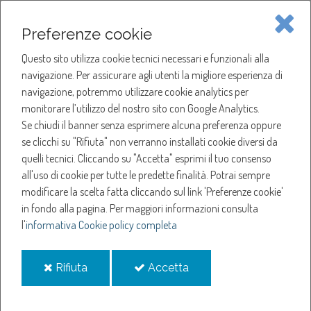
Piave Servizi S.p.A.
Preferenze cookie
Questo sito utilizza cookie tecnici necessari e funzionali alla
SOCIETÀ
navigazione. Per assicurare agli utenti la migliore esperienza di
navigazione, potremmo utilizzare cookie analytics per
HOME
ACQUA
monitorare l’utilizzo del nostro sito con Google Analytics.
NOTIZIE
NEWS
Se chiudi il banner senza esprimere alcuna preferenza oppure
SERVIZI
ANNO 2025
se clicchi su "Rifiuta" non verranno installati cookie diversi da
MARZO
quelli tecnici. Cliccando su "Accetta" esprimi il tuo consenso
NOTIZIE
SOSPENSIONE EROGAZIONE ACQUA A MARENO DI PIAVE
all'uso di cookie per tutte le predette finalità.
Potrai sempre
modificare la scelta fatta cliccando sul link 'Preferenze cookie'
Sospensione
in fondo alla pagina.
Per maggiori informazioni consulta
l'
informativa Cookie policy completa
erogazione acqua a
i
i
Rifiuta
Accetta
Mareno di Piave
cookie
cookie