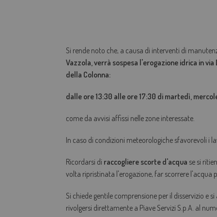
Si rende noto che, a causa di interventi di manuten
Vazzola, verrà sospesa l'
erogazione idrica in via 
della Colonna:
dalle ore 13:30 alle ore 17:30 di martedì, merc
come da avvisi affissi nelle zone interessate.
In caso di condizioni meteorologiche sfavorevoli i la
Ricordarsi di
raccogliere scorte d'acqua
se si riti
volta ripristinata l'erogazione, far scorrere l'acqua
Si chiede gentile comprensione per il disservizio e si
rivolgersi direttamente a Piave Servizi S.p.A. al nu