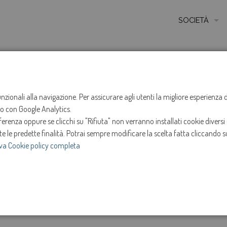
SOCIETÀ
MISSIONE
STORIA
HOME
NOTIZIE
NEWS
ANNO 2025
MARZO
ETICA E VALORI
funzionali alla navigazione. Per assicurare agli utenti la migliore esperienz
Sospensione ero
ito con Google Analytics.
CERTIFICAZIONI
renza oppure se clicchi su "Rifiuta" non verranno installati cookie diversi 
MODELLO DI ORG
Mareno di Piave e
te le predette finalità.
Potrai sempre modificare la scelta fatta cliccando su
va Cookie policy completa
AMMINISTRATOR
14-mar-2025
SOCIETÀ TRASP
e
Intervento in programma dalle ore 13:30 alle ore 17
INVESTOR RELAT
Marzo 2025.