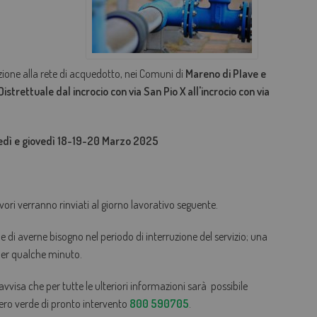
AGEVOLAZIONI TARIFFARIE
PERDITE OCCULTE - FONDO ACQUA PER TE
zione alla rete di acquedotto, nei Comuni di
Mareno di PIave e
BOLLETTA SEMPLICE
Distrettuale dal incrocio con via San Pio X all'incrocio con via
GLOSSARIO
QUALITÀ CONTRATTUALE
oledì e giovedì 18-19-20 Marzo 2025
CONCILIAZIONE
CASA DELL'ACQUA
vori verranno rinviati al giorno lavorativo seguente.
MICROFINANZIAMENTI PER ALLACCI FOGNARI
ene di averne bisogno nel periodo di interruzione del servizio; una
 per qualche minuto.
 avvisa che per tutte le ulteriori informazioni sarà possibile
mero verde di pronto intervento
800 590705
.