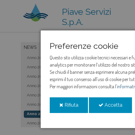
Piave Servizi
S.p.A.
Preferenze cookie
NEWS
Questo sito utilizza cookie tecnici necessari e 
Anno 2019
analytics per monitorare l’utilizzo del nostro s
Anno 2020
Se chiudi il banner senza esprimere alcuna prefe
Anno 2021
esprimi il tuo consenso all'uso di cookie per tut
Anno 2022
Per maggiori informazioni consulta l'
informati
Anno 2023
i
i
Anno 2024
Rifiuta
Accetta
cookie
cooki
Anno 2025
Anno 2026