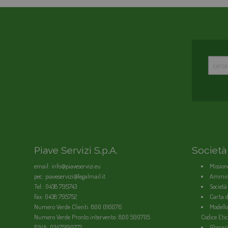
Piave Servizi S.p.A.
Società
email: info@piaveservizi.eu
Mission
pec: piaveservizi@legalmail.it
Ammini
Tel.: 0438 795743
Società
Fax: 0438 795752
Carta de
Numero Verde Clienti: 800 016076
Modello
Numero Verde Pronto intervento: 800 590705
Codice Etic
P.IVA: 03475190272
Glossar