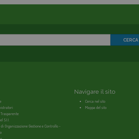
CERCA
Navigare il sito
e
Cerca nel sito
stratori
Mappa del sito
 Trasparente
l S.I.I.
 di Organizzazione Gestione e Controllo -
o
io