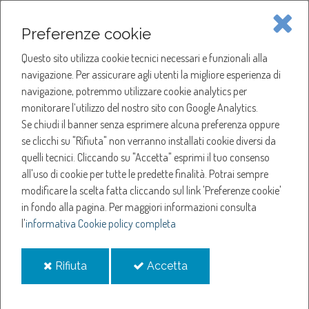
Piave Servizi S.p.A.
Preferenze cookie
Questo sito utilizza cookie tecnici necessari e funzionali alla
SOCIETÀ
navigazione. Per assicurare agli utenti la migliore esperienza di
navigazione, potremmo utilizzare cookie analytics per
HOME
ACQUA
monitorare l’utilizzo del nostro sito con Google Analytics.
NOTIZIE
NEWS
Se chiudi il banner senza esprimere alcuna preferenza oppure
SERVIZI
ANNO 2025
se clicchi su "Rifiuta" non verranno installati cookie diversi da
MARZO
quelli tecnici. Cliccando su "Accetta" esprimi il tuo consenso
NOTIZIE
SOSPENSIONE EROGAZIONE ACQUA A VITTORIO VENETO
all'uso di cookie per tutte le predette finalità.
Potrai sempre
modificare la scelta fatta cliccando sul link 'Preferenze cookie'
Sospensione
in fondo alla pagina.
Per maggiori informazioni consulta
l'
informativa Cookie policy completa
erogazione acqua a
i
i
Rifiuta
Accetta
Vittorio Veneto
cookie
cookie