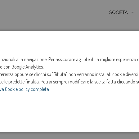
SOCIETÀ
MISSIONE
STORIA
HOME
NOTIZIE
NEWS
ANNO 2025
MARZO
ETICA E VALORI
funzionali alla navigazione. Per assicurare agli utenti la migliore esperienz
Sospensione ero
ito con Google Analytics.
CERTIFICAZIONI
renza oppure se clicchi su "Rifiuta" non verranno installati cookie diversi 
MODELLO DI ORG
Vittorio Veneto
te le predette finalità.
Potrai sempre modificare la scelta fatta cliccando su
va Cookie policy completa
AMMINISTRATOR
25-mar-2025
SOCIETÀ TRASP
e
Intervento in programma dalle ore 13:30 alle ore 16:
INVESTOR RELAT
Marzo 2025.