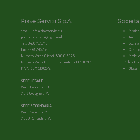
Piave Servizi S.p.A.
Società
email: info@piaveservizi.eu
Mission
pec: piaveservizi@legalmail.it
Ammini
Tel.: 0438 795743
Società
Fax: 0438 795752
Carta de
Numero Verde Clienti: 800 016076
Modello
Numero Verde Pronto intervento: 800 590705
Codice Etic
P.IVA: 03475190272
Glossar
SEDE LEGALE
Via F. Petrarca n.3
31013 Codognè (TV)
SEDE SECONDARIA
Via T. Vecellio n.8
31056 Roncade (TV)