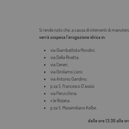
Si rende noto che, a causa di interventi di manuten
verrà sospesa l'
erogazione idrica in:
via Giambattista Mondini;
via Della Rivetta;
via Ceneri;
via Girolamo Lioni;
via Antonio Gandino;
p.za S. Francesco D'assisi;
via Perucchina;
v.le Rizzera;
p.za S. Massimiliano Kolbe,
dalle ore 13:30 alle o