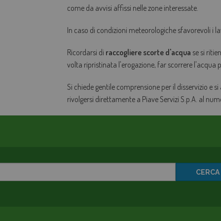
come da avvisi affissi nelle zone interessate.
In caso di condizioni meteorologiche sfavorevoli i la
Ricordarsi di
raccogliere scorte d'acqua
se si riti
volta ripristinata l'erogazione, far scorrere l'acqua
Si chiede gentile comprensione per il disservizio e si
rivolgersi direttamente a Piave Servizi S.p.A. al nu
CERCA