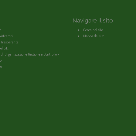
Navigare il sito
e
Cerca nel sito
stratori
Mappa del sito
 Trasparente
l S.I.I.
 di Organizzazione Gestione e Controllo -
o
io