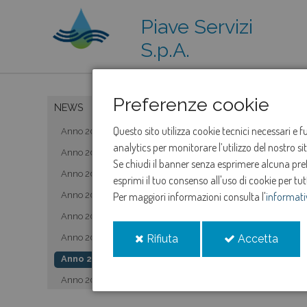
Piave Servizi
S.p.A.
Preferenze cookie
NEWS
Questo sito utilizza cookie tecnici necessari e 
Anno 2019
analytics per monitorare l’utilizzo del nostro s
Anno 2020
Se chiudi il banner senza esprimere alcuna prefe
Anno 2021
esprimi il tuo consenso all'uso di cookie per tut
Anno 2022
Per maggiori informazioni consulta l'
informati
Anno 2023
i
i
Anno 2024
Rifiuta
Accetta
cookie
cooki
Anno 2025
Anno 2026