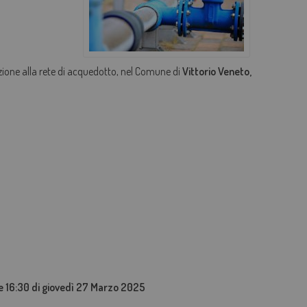
AGEVOLAZIONI TARIFFARIE
PERDITE OCCULTE - FONDO ACQUA PER TE
zione alla rete di acquedotto, nel Comune di
Vittorio Veneto,
BOLLETTA SEMPLICE
GLOSSARIO
QUALITÀ CONTRATTUALE
CONCILIAZIONE
CASA DELL'ACQUA
MICROFINANZIAMENTI PER ALLACCI FOGNARI
re 16:30 di giovedì 27 Marzo 2025