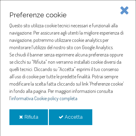
Piave Servizi S.p.A.
Preferenze cookie
Questo sito utilizza cookie tecnici necessari e funzionali alla
SOCIETÀ
navigazione. Per assicurare agli utenti la migliore esperienza di
navigazione, potremmo utilizzare cookie analytics per
HOME
ACQUA
monitorare l’utilizzo del nostro sito con Google Analytics.
NOTIZIE
NEWS
Se chiudi il banner senza esprimere alcuna preferenza oppure
SERVIZI
ANNO 2025
se clicchi su "Rifiuta" non verranno installati cookie diversi da
FEBBRAIO
quelli tecnici. Cliccando su "Accetta" esprimi il tuo consenso
NOTIZIE
SOSPENSIONE EROGAZIONE ACQUA A PORTOBUFFOLÈ
all'uso di cookie per tutte le predette finalità.
Potrai sempre
modificare la scelta fatta cliccando sul link 'Preferenze cookie'
Sospensione
in fondo alla pagina.
Per maggiori informazioni consulta
l'
informativa Cookie policy completa
erogazione acqua a
i
i
Rifiuta
Accetta
Portobuffolè
cookie
cookie