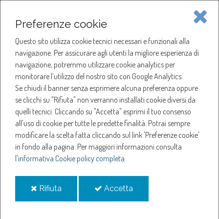
Piave Servizi S.p.A.
Preferenze cookie
Questo sito utilizza cookie tecnici necessari e funzionali alla
SOCIETÀ
navigazione. Per assicurare agli utenti la migliore esperienza di
navigazione, potremmo utilizzare cookie analytics per
HOME
ACQUA
monitorare l’utilizzo del nostro sito con Google Analytics.
NOTIZIE
NEWS
Se chiudi il banner senza esprimere alcuna preferenza oppure
SERVIZI
ANNO 2025
se clicchi su "Rifiuta" non verranno installati cookie diversi da
GENNAIO
quelli tecnici. Cliccando su "Accetta" esprimi il tuo consenso
NOTIZIE
SOSPENSIONE EROGAZIONE ACQUA A RONCADE.
all'uso di cookie per tutte le predette finalità.
Potrai sempre
modificare la scelta fatta cliccando sul link 'Preferenze cookie'
Sospensione
in fondo alla pagina.
Per maggiori informazioni consulta
l'
informativa Cookie policy completa
erogazione acqua a
i
i
Rifiuta
Accetta
Roncade.
cookie
cookie