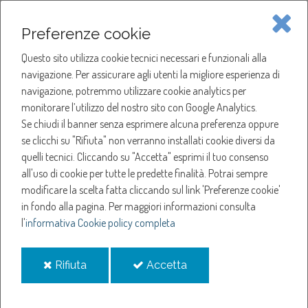
Piave Servizi S.p.A.
Preferenze cookie
Questo sito utilizza cookie tecnici necessari e funzionali alla
SOCIETÀ
navigazione. Per assicurare agli utenti la migliore esperienza di
navigazione, potremmo utilizzare cookie analytics per
HOME
ACQUA
monitorare l’utilizzo del nostro sito con Google Analytics.
NOTIZIE
NEWS
Se chiudi il banner senza esprimere alcuna preferenza oppure
SERVIZI
ANNO 2024
se clicchi su "Rifiuta" non verranno installati cookie diversi da
MAGGIO
quelli tecnici. Cliccando su "Accetta" esprimi il tuo consenso
NOTIZIE
SOSPENSIONE EROGAZIONE ACQUA A ORMELLE
all'uso di cookie per tutte le predette finalità.
Potrai sempre
modificare la scelta fatta cliccando sul link 'Preferenze cookie'
Sospensione
in fondo alla pagina.
Per maggiori informazioni consulta
l'
informativa Cookie policy completa
erogazione acqua a
i
i
Rifiuta
Accetta
Ormelle
cookie
cookie