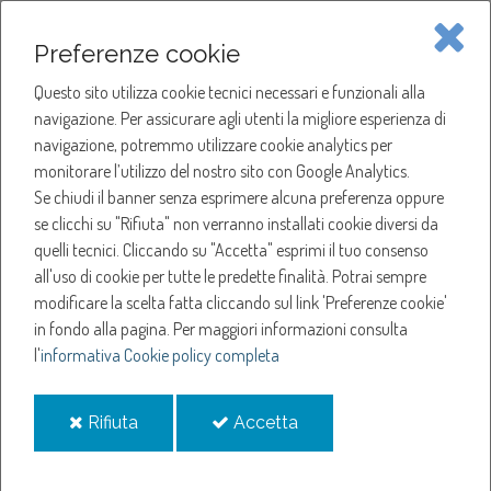
Piave Servizi S.p.A.
Preferenze cookie
Questo sito utilizza cookie tecnici necessari e funzionali alla
SOCIETÀ
navigazione. Per assicurare agli utenti la migliore esperienza di
navigazione, potremmo utilizzare cookie analytics per
HOME
ACQUA
monitorare l’utilizzo del nostro sito con Google Analytics.
NOTIZIE
NEWS
Se chiudi il banner senza esprimere alcuna preferenza oppure
SERVIZI
ANNO 2024
se clicchi su "Rifiuta" non verranno installati cookie diversi da
MARZO
quelli tecnici. Cliccando su "Accetta" esprimi il tuo consenso
NOTIZIE
GIORNATA MONDIALE DELL'ACQUA
all'uso di cookie per tutte le predette finalità.
Potrai sempre
modificare la scelta fatta cliccando sul link 'Preferenze cookie'
GIORNATA MONDIALE
in fondo alla pagina.
Per maggiori informazioni consulta
l'
informativa Cookie policy completa
DELL'ACQUA
i
i
Rifiuta
Accetta
cookie
cookie
7-mar-2024