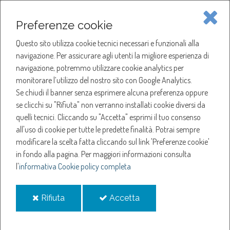
Piave Servizi S.p.A.
Preferenze cookie
Questo sito utilizza cookie tecnici necessari e funzionali alla
SOCIETÀ
navigazione. Per assicurare agli utenti la migliore esperienza di
navigazione, potremmo utilizzare cookie analytics per
HOME
ACQUA
monitorare l’utilizzo del nostro sito con Google Analytics.
NOTIZIE
NEWS
Se chiudi il banner senza esprimere alcuna preferenza oppure
SERVIZI
ANNO 2024
se clicchi su "Rifiuta" non verranno installati cookie diversi da
FEBBRAIO
quelli tecnici. Cliccando su "Accetta" esprimi il tuo consenso
NOTIZIE
SOSPENSIONE EROGAZIONE ACQUA A MANSUÈ
all'uso di cookie per tutte le predette finalità.
Potrai sempre
modificare la scelta fatta cliccando sul link 'Preferenze cookie'
Sospensione
in fondo alla pagina.
Per maggiori informazioni consulta
l'
informativa Cookie policy completa
erogazione acqua a
i
i
Rifiuta
Accetta
Mansuè
cookie
cookie