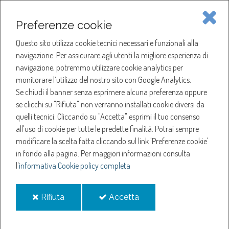
Piave Servizi S.p.A.
Preferenze cookie
Questo sito utilizza cookie tecnici necessari e funzionali alla
SOCIETÀ
navigazione. Per assicurare agli utenti la migliore esperienza di
navigazione, potremmo utilizzare cookie analytics per
HOME
ACQUA
monitorare l’utilizzo del nostro sito con Google Analytics.
NOTIZIE
NEWS
Se chiudi il banner senza esprimere alcuna preferenza oppure
SERVIZI
ANNO 2024
se clicchi su "Rifiuta" non verranno installati cookie diversi da
FEBBRAIO
quelli tecnici. Cliccando su "Accetta" esprimi il tuo consenso
NOTIZIE
SOSPENSIONE EROGAZIONE ACQUA A CONEGLIANO
all'uso di cookie per tutte le predette finalità.
Potrai sempre
modificare la scelta fatta cliccando sul link 'Preferenze cookie'
Sospensione
in fondo alla pagina.
Per maggiori informazioni consulta
l'
informativa Cookie policy completa
erogazione acqua a
i
i
Rifiuta
Accetta
Conegliano
cookie
cookie