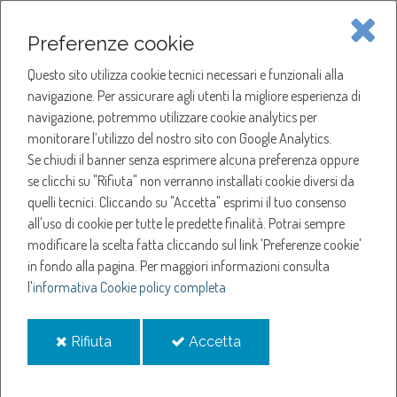
Piave Servizi S.p.A.
Preferenze cookie
Questo sito utilizza cookie tecnici necessari e funzionali alla
SOCIETÀ
navigazione. Per assicurare agli utenti la migliore esperienza di
navigazione, potremmo utilizzare cookie analytics per
HOME
ACQUA
monitorare l’utilizzo del nostro sito con Google Analytics.
NOTIZIE
NEWS
Se chiudi il banner senza esprimere alcuna preferenza oppure
SERVIZI
ANNO 2023
se clicchi su "Rifiuta" non verranno installati cookie diversi da
NOVEMBRE
quelli tecnici. Cliccando su "Accetta" esprimi il tuo consenso
NOTIZIE
SOSPENSIONE EROGAZIONE ACQUA A RONCADE
all'uso di cookie per tutte le predette finalità.
Potrai sempre
modificare la scelta fatta cliccando sul link 'Preferenze cookie'
Sospensione
in fondo alla pagina.
Per maggiori informazioni consulta
l'
informativa Cookie policy completa
erogazione acqua a
i
i
Rifiuta
Accetta
Roncade
cookie
cookie