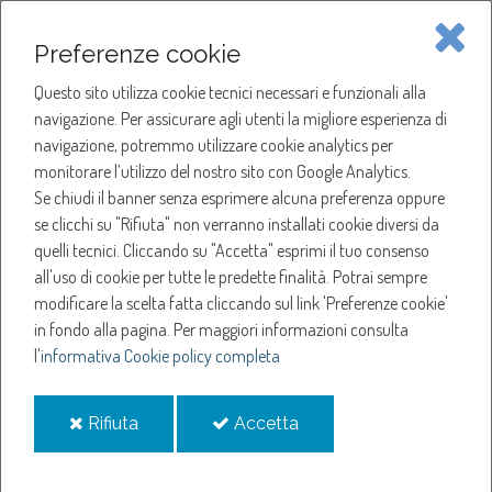
Piave Servizi S.p.A.
Preferenze cookie
Questo sito utilizza cookie tecnici necessari e funzionali alla
SOCIETÀ
navigazione. Per assicurare agli utenti la migliore esperienza di
navigazione, potremmo utilizzare cookie analytics per
HOME
ACQUA
monitorare l’utilizzo del nostro sito con Google Analytics.
NOTIZIE
NEWS
Se chiudi il banner senza esprimere alcuna preferenza oppure
SERVIZI
ANNO 2023
se clicchi su "Rifiuta" non verranno installati cookie diversi da
OTTOBRE
quelli tecnici. Cliccando su "Accetta" esprimi il tuo consenso
NOTIZIE
SOSPENSIONE EROGAZIONE ACQUA A VAZZOLA
all'uso di cookie per tutte le predette finalità.
Potrai sempre
modificare la scelta fatta cliccando sul link 'Preferenze cookie'
Sospensione
in fondo alla pagina.
Per maggiori informazioni consulta
l'
informativa Cookie policy completa
erogazione acqua a
i
i
Rifiuta
Accetta
VAZZOLA
cookie
cookie