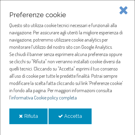
Piave Servizi S.p.A.
Preferenze cookie
Questo sito utilizza cookie tecnici necessari e funzionali alla
SOCIETÀ
navigazione. Per assicurare agli utenti la migliore esperienza di
navigazione, potremmo utilizzare cookie analytics per
HOME
ACQUA
monitorare l’utilizzo del nostro sito con Google Analytics.
NOTIZIE
NEWS
Se chiudi il banner senza esprimere alcuna preferenza oppure
SERVIZI
ANNO 2023
se clicchi su "Rifiuta" non verranno installati cookie diversi da
GIUGNO
quelli tecnici. Cliccando su "Accetta" esprimi il tuo consenso
NOTIZIE
all'uso di cookie per tutte le predette finalità.
Potrai sempre
Giugno
modificare la scelta fatta cliccando sul link 'Preferenze cookie'
in fondo alla pagina.
Per maggiori informazioni consulta
l'
informativa Cookie policy completa
Sospensione erogazione acqua a ODERZO (TV)
Sospensione erogazione acqua a Fregona
i
i
Rifiuta
Accetta
Sospensione erogazione acqua a MARENO DI PIAVE (TV)
cookie
cookie
Sospensione erogazione acqua a RONCADE (TV)
Cali di pressione dell'acqua a CONEGLIANO (TV)