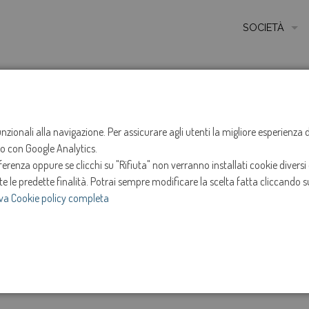
SOCIETÀ
MISSIONE
STORIA
HOME
NOTIZIE
NEWS
ANNO 2023
MAGGIO
ETICA E VALORI
funzionali alla navigazione. Per assicurare agli utenti la migliore esperienz
Sospensione ero
ito con Google Analytics.
CERTIFICAZIONI
renza oppure se clicchi su "Rifiuta" non verranno installati cookie diversi 
MODELLO DI ORG
CHIARANO
te le predette finalità.
Potrai sempre modificare la scelta fatta cliccando su
va Cookie policy completa
AMMINISTRATOR
4-mag-2023
SOCIETÀ TRASP
e
Intervento in programma dalle ore 13:00 alle ore 17
INVESTOR RELAT
maggio 2023.