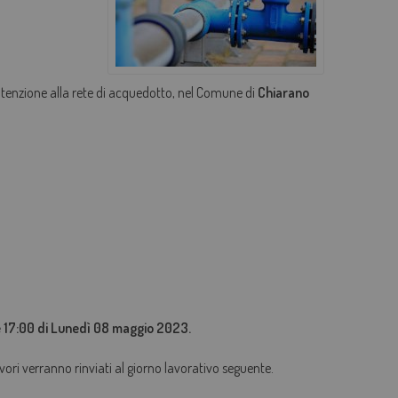
AGEVOLAZIONI TARIFFARIE
PERDITE OCCULTE - FONDO ACQUA PER TE
utenzione alla rete di acquedotto, nel Comune di
Chiarano
BOLLETTA SEMPLICE
GLOSSARIO
QUALITÀ CONTRATTUALE
CONCILIAZIONE
CASA DELL'ACQUA
MICROFINANZIAMENTI PER ALLACCI FOGNARI
re 17:00 di Lunedì 08 maggio 2023.
vori verranno rinviati al giorno lavorativo seguente.