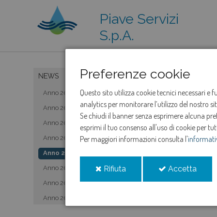
Piave Servizi
S.p.A.
Preferenze cookie
NEWS
Questo sito utilizza cookie tecnici necessari e 
Anno 2019
analytics per monitorare l’utilizzo del nostro s
Anno 2020
Se chiudi il banner senza esprimere alcuna prefe
Anno 2021
esprimi il tuo consenso all'uso di cookie per tut
Anno 2022
Per maggiori informazioni consulta l'
informati
Anno 2023
i
i
Anno 2024
Rifiuta
Accetta
cookie
cooki
Anno 2025
Anno 2026