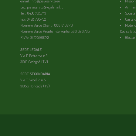
email: info@piaveservizi.eu
Mission
pec: piaveservizi@legalmail.it
Ammini
Tel.: 0438 795743
Società
Fax: 0438 795752
Carta de
Numero Verde Clienti: 800 016076
Modello
Numero Verde Pronto intervento: 800 590705
Codice Etic
P.IVA: 03475190272
Glossar
SEDE LEGALE
Via F. Petrarca n.3
31013 Codognè (TV)
SEDE SECONDARIA
Via T. Vecellio n.8
31056 Roncade (TV)