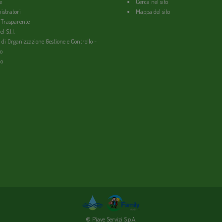
e
Cerca nel sito
stratori
Mappa del sito
 Trasparente
l S.I.I.
 di Organizzazione Gestione e Controllo -
o
io
© Piave Servizi S.p.A.