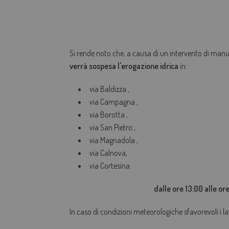
Si rende noto che, a causa di un intervento di man
verrà sospesa l'
erogazione idrica
in:
via Baldizza ,
via Campagna ,
via Borotta ,
via San Pietro ,
via Magnadola ,
via Calnova,
via Cortesina.
dalle ore 13:00 alle o
In caso di condizioni meteorologiche sfavorevoli i la