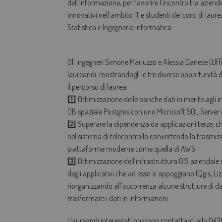
dell'Informazione, per favorire l’incontro tra aziend
innovativi nell’ambito IT e studenti dei corsi di laur
Statistica e Ingegneria informatica.
Gli ingegneri Simone Mariuzzo e Alessia Danese (Uff
laureandi, mostrandogli le tre diverse opportunità 
il percorso di laurea:
1️⃣ Ottimizzazione delle banche dati in merito agli in
DB spaziale Postgres con uno Microsoft SQL Server 
2️⃣ Superare la dipendenza da applicazioni terze, c
nel sistema di telecontrollo convertendo la trasmi
piattaforme moderne come quella di AWS;
3️⃣ Ottimizzazione dell’infrastruttura GIS aziendale 
degli applicativi che ad esso si appoggiano (Qgis, 
riorganizzando all’occorrenza alcune strutture di dat
trasformare i dati in informazioni.
I laureandi interessati possono contattarci allo 0