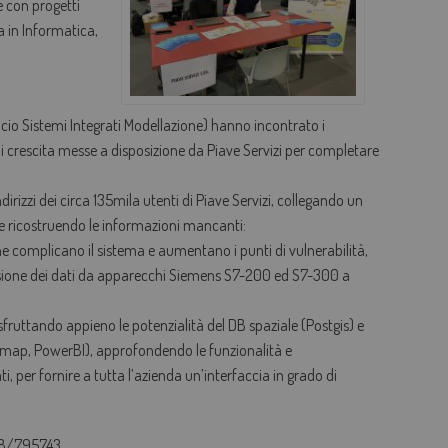
e con progetti
ea in Informatica,
AGEVOLAZIONI TARIFFARIE
PERDITE OCCULTE - FONDO ACQUA PER TE
BOLLETTA SEMPLICE
icio Sistemi Integrati Modellazione) hanno incontrato i
GLOSSARIO
di crescita messe a disposizione da Piave Servizi per completare
QUALITÀ CONTRATTUALE
dirizzi dei circa 135mila utenti di Piave Servizi, collegando un
CONCILIAZIONE
e ricostruendo le informazioni mancanti:
he complicano il sistema e aumentano i punti di vulnerabilità,
CASA DELL'ACQUA
ssione dei dati da apparecchi Siemens S7-200 ed S7-300 a
MICROFINANZIAMENTI PER ALLACCI FOGNARI
sfruttando appieno le potenzialità del DB spaziale (Postgis) e
Lizmap, PowerBI), approfondendo le funzionalità e
i, per fornire a tutta l’azienda un’interfaccia in grado di
438/795743.