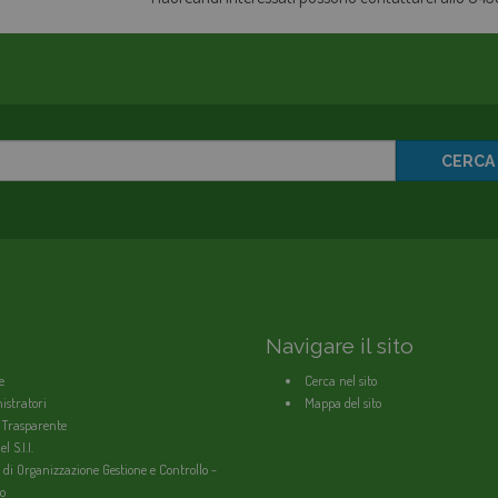
CERCA
Navigare il sito
e
Cerca nel sito
stratori
Mappa del sito
 Trasparente
l S.I.I.
 di Organizzazione Gestione e Controllo -
o