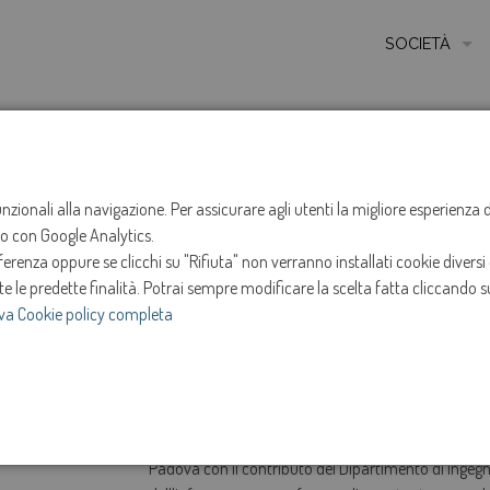
SOCIETÀ
MISSIONE
STORIA
HOME
NOTIZIE
NEWS
ANNO 2023
APRILE
PIAVE SERVIZI PRESENTE A STAGE-IT ALL’UNIVERSITÀ DEGL
ETICA E VALORI
funzionali alla navigazione. Per assicurare agli utenti la migliore esperienz
ito con Google Analytics.
Piave Servizi pre
CERTIFICAZIONI
renza oppure se clicchi su "Rifiuta" non verranno installati cookie diversi 
MODELLO DI ORG
te le predette finalità.
Potrai sempre modificare la scelta fatta cliccando su
all’Università deg
va Cookie policy completa
AMMINISTRATOR
SOCIETÀ TRASP
12-apr-2023
e
INVESTOR RELAT
Si tratta dell’evento promosso da Confindustria Ven
Dipartimenti di Matematica e Scienze Statistiche del
Padova con il contributo del Dipartimento di Ingegn