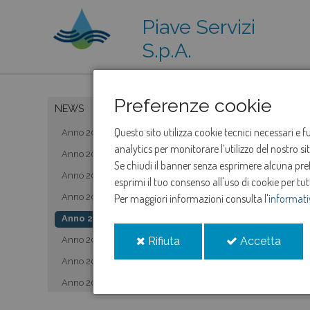
Piave Servizi
S.p.A.
Preferenze cookie
NEWS
Questo sito utilizza cookie tecnici necessari e 
Anno 2019
analytics per monitorare l’utilizzo del nostro s
Anno 2020
Se chiudi il banner senza esprimere alcuna prefe
Anno 2021
esprimi il tuo consenso all'uso di cookie per tut
Anno 2022
Per maggiori informazioni consulta l'
informati
Anno 2023
i
i
Anno 2024
Rifiuta
Accetta
cookie
cooki
Anno 2025
Anno 2026