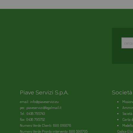
Piave Servizi S.p.A.
Società
email: info@piaveservizi.eu
Mission
pec: piaveservizi@legalmail.it
Ammini
Tel.: 0438 795743
Società
Fax: 0438 795752
Carta de
Numero Verde Clienti: 800 016076
Modello
Numero Verde Pronto intervento: 800 590705
Codice Etic