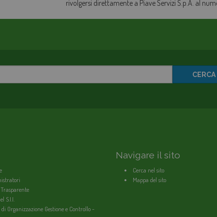
rivolgersi direttamente a Piave Servizi S.p.A. al nu
CERCA
Navigare il sito
e
Cerca nel sito
stratori
Mappa del sito
 Trasparente
l S.I.I.
 di Organizzazione Gestione e Controllo -