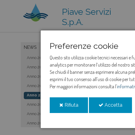
Piave Servizi
S.p.A.
Preferenze cookie
NEWS
Questo sito utilizza cookie tecnici necessari e 
Anno 2019
analytics per monitorare l’utilizzo del nostro s
Anno 2020
Se chiudi il banner senza esprimere alcuna prefe
Anno 2021
esprimi il tuo consenso all'uso di cookie per tut
Anno 2022
Per maggiori informazioni consulta l'
informati
Anno 2023
i
i
Anno 2024
Rifiuta
Accetta
cookie
cooki
Anno 2025
Anno 2026