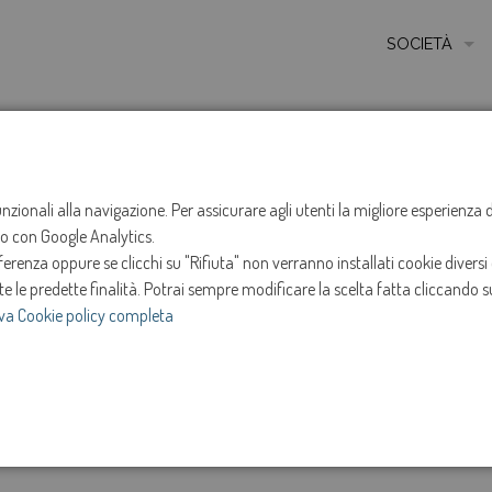
SOCIETÀ
MISSIONE
STORIA
HOME
NOTIZIE
NEWS
ANNO 2023
MARZO
ETICA E VALORI
funzionali alla navigazione. Per assicurare agli utenti la migliore esperienz
Sospensione ero
ito con Google Analytics.
CERTIFICAZIONI
renza oppure se clicchi su "Rifiuta" non verranno installati cookie diversi 
MODELLO DI ORG
Ponte di Piave
te le predette finalità.
Potrai sempre modificare la scelta fatta cliccando su
va Cookie policy completa
AMMINISTRATOR
3-mar-2023
SOCIETÀ TRASP
e
Intervento in programma dalle ore 9:00 alle 12:00 e 
INVESTOR RELAT
17:30 di martedì 7 marzo 2023.