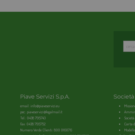
Piave Servizi S.p.A.
Società
email: info@piaveservizi.eu
Mission
pec: piaveservizi@legalmail.it
Ammini
Tel.: 0438 795743
Società
Fax: 0438 795752
Carta de
Numero Verde Clienti: 800 016076
Modello