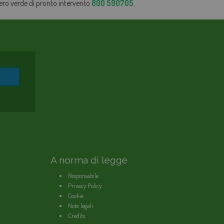
mero verde di pronto intervento
800 590705
.
A norma di legge
Responsabile
Privacy Policy
Cookie
Note legali
Credits