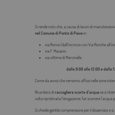
Si rende noto che, a causa di lavori di manutenzion
nel Comune di Ponte di Piave
in:
via Roma (dall'incrocio con Via Ronche all'in
via F. Masarin;
via vittime di Marcinelle,
dalle 9:00 alle 12:00 e dalle 
Come da avvisi che verranno affissi nelle zone inter
Ricordarsi di
raccogliere scorte d'acqua
se si riti
volta ripristinata l'erogazione, far scorrere l'acqua
Si chiede gentile comprensione per il disservizio e si