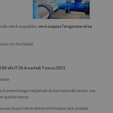
AGEVOLAZIONI TARIFFARIE
PERDITE OCCULTE - FONDO ACQUA PER TE
e alla rete di acquedotto,
verrà sospesa l'
erogazione idrica
BOLLETTA SEMPLICE
GLOSSARIO
crocio con Via Salute);
QUALITÀ CONTRATTUALE
CONCILIAZIONE
CASA DELL'ACQUA
13:00 alle 17:30 di martedì 7 marzo 2023.
MICROFINANZIAMENTI PER ALLACCI FOGNARI
essate.
ene di averne bisogno nel periodo di interruzione del servizio; una
 per qualche minuto.
 avvisa che per tutte le ulteriori informazioni sarà possibile