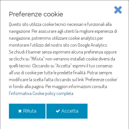
Piave Servizi S.p.A.
Preferenze cookie
Questo sito utilizza cookie tecnici necessari e funzionali alla
SOCIETÀ
navigazione. Per assicurare agli utenti la migliore esperienza di
navigazione, potremmo utilizzare cookie analytics per
HOME
ACQUA
monitorare l’utilizzo del nostro sito con Google Analytics.
NOTIZIE
NEWS
Se chiudi il banner senza esprimere alcuna preferenza oppure
SERVIZI
ANNO 2022
se clicchi su "Rifiuta" non verranno installati cookie diversi da
DICEMBRE
quelli tecnici. Cliccando su "Accetta" esprimi il tuo consenso
NOTIZIE
GUASTO ELETTRICO: CHIUSURA SPORTELLI E UFFICI
all'uso di cookie per tutte le predette finalità.
Potrai sempre
modificare la scelta fatta cliccando sul link 'Preferenze cookie'
Guasto elettrico:
in fondo alla pagina.
Per maggiori informazioni consulta
l'
informativa Cookie policy completa
chiusura sportelli e
i
i
Rifiuta
Accetta
uffici
cookie
cookie