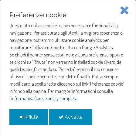
Piave Servizi S.p.A.
Preferenze cookie
Questo sito utilizza cookie tecnici necessari e funzionali alla
SOCIETÀ
navigazione. Per assicurare agli utenti la migliore esperienza di
navigazione, potremmo utilizzare cookie analytics per
HOME
ACQUA
monitorare l’utilizzo del nostro sito con Google Analytics.
NOTIZIE
NEWS
Se chiudi il banner senza esprimere alcuna preferenza oppure
SERVIZI
ANNO 2022
se clicchi su "Rifiuta" non verranno installati cookie diversi da
SETTEMBRE
quelli tecnici. Cliccando su "Accetta" esprimi il tuo consenso
NOTIZIE
SOSPENSIONE EROGAZIONE ACQUA A CASALE SUL SILE
all'uso di cookie per tutte le predette finalità.
Potrai sempre
modificare la scelta fatta cliccando sul link 'Preferenze cookie'
Sospensione
in fondo alla pagina.
Per maggiori informazioni consulta
l'
informativa Cookie policy completa
erogazione acqua a
i
i
Rifiuta
Accetta
Casale sul Sile
cookie
cookie