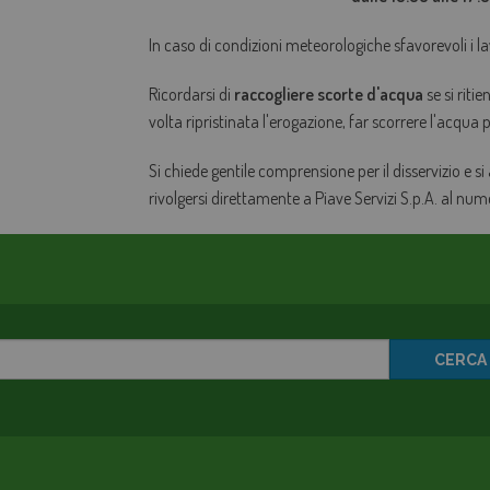
In caso di condizioni meteorologiche sfavorevoli i la
Ricordarsi di
raccogliere scorte d'acqua
se si riti
volta ripristinata l'erogazione, far scorrere l'acqua
Si chiede gentile comprensione per il disservizio e si
rivolgersi direttamente a Piave Servizi S.p.A. al nu
CERCA