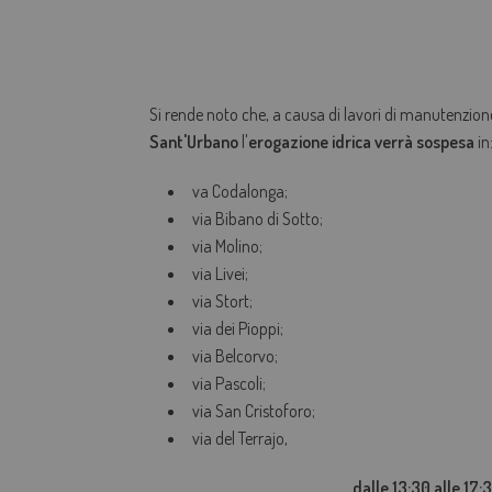
Si rende noto che, a causa di lavori di manutenzion
Sant'Urbano
l'
erogazione idrica verrà sospesa
in
va Codalonga;
via Bibano di Sotto;
via Molino;
via Livei;
via Stort;
via dei Pioppi;
via Belcorvo;
via Pascoli;
via San Cristoforo;
via del Terrajo,
dalle 13:30 alle 17: