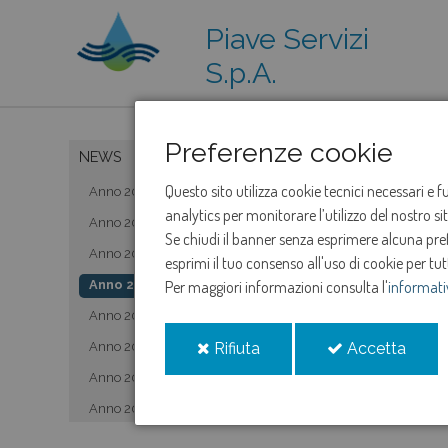
Piave Servizi
S.p.A.
Preferenze cookie
NEWS
Questo sito utilizza cookie tecnici necessari e 
Anno 2019
analytics per monitorare l’utilizzo del nostro s
Anno 2020
Se chiudi il banner senza esprimere alcuna prefe
Anno 2021
esprimi il tuo consenso all'uso di cookie per tut
Anno 2022
Per maggiori informazioni consulta l'
informati
Anno 2023
i
i
Anno 2024
Rifiuta
Accetta
cookie
cooki
Anno 2025
Anno 2026