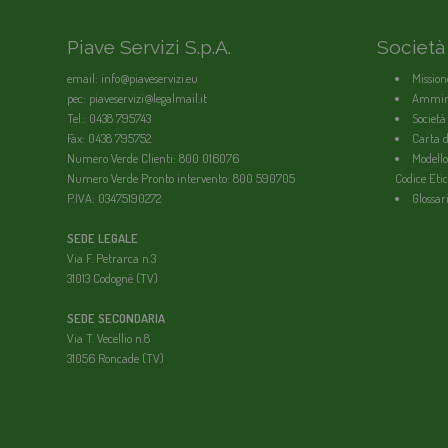
Piave Servizi S.p.A.
Società
email: info@piaveservizi.eu
Mission
pec: piaveservizi@legalmail.it
Ammini
Tel.: 0438 795743
Società
Fax: 0438 795752
Carta de
Numero Verde Clienti: 800 016076
Modello
Numero Verde Pronto intervento: 800 590705
Codice Etic
P.IVA: 03475190272
Glossar
SEDE LEGALE
Via F. Petrarca n.3
31013 Codognè (TV)
SEDE SECONDARIA
Via T. Vecellio n.8
31056 Roncade (TV)