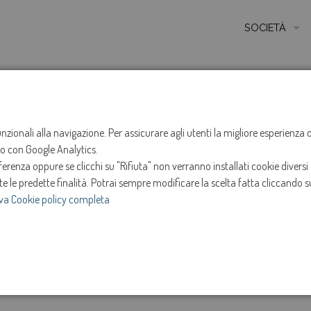
SOCIETÀ
MISSIONE
STORIA
HOME
NOTIZIE
NEWS
ANNO 2022
AGOSTO
ETICA E VALORI
funzionali alla navigazione. Per assicurare agli utenti la migliore esperienz
Sospensione ero
ito con Google Analytics.
CERTIFICAZIONI
renza oppure se clicchi su "Rifiuta" non verranno installati cookie diversi 
MODELLO DI ORG
Godega di Sant'
te le predette finalità.
Potrai sempre modificare la scelta fatta cliccando su
va Cookie policy completa
AMMINISTRATOR
28-ago-2022
SOCIETÀ TRASP
e
Intervento in programma dalle ore 13:30 alle ore 17:3
INVESTOR RELAT
settembre 2022.