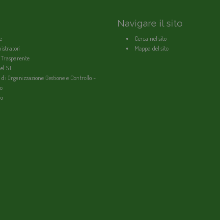
Navigare il sito
e
Cerca nel sito
stratori
Mappa del sito
 Trasparente
l S.I.I.
 di Organizzazione Gestione e Controllo -
o
io