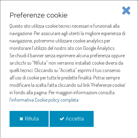
Piave Servizi S.p.A.
Preferenze cookie
Questo sito utilizza cookie tecnici necessari e funzionali alla
SOCIETÀ
navigazione. Per assicurare agli utenti la migliore esperienza di
navigazione, potremmo utilizzare cookie analytics per
HOME
ACQUA
monitorare l’utilizzo del nostro sito con Google Analytics.
NOTIZIE
NEWS
Se chiudi il banner senza esprimere alcuna preferenza oppure
SERVIZI
ANNO 2022
se clicchi su "Rifiuta" non verranno installati cookie diversi da
LUGLIO
quelli tecnici. Cliccando su "Accetta" esprimi il tuo consenso
NOTIZIE
SOSPENSIONE EROGAZIONE ACQUA A MOTTA DI LIVENZA
all'uso di cookie per tutte le predette finalità.
Potrai sempre
modificare la scelta fatta cliccando sul link 'Preferenze cookie'
Sospensione
in fondo alla pagina.
Per maggiori informazioni consulta
l'
informativa Cookie policy completa
erogazione acqua a
i
i
Rifiuta
Accetta
Motta di Livenza
cookie
cookie