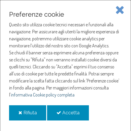
Piave Servizi S.p.A.
Preferenze cookie
Questo sito utilizza cookie tecnici necessari e funzionali alla
SOCIETÀ
navigazione. Per assicurare agli utenti la migliore esperienza di
navigazione, potremmo utilizzare cookie analytics per
HOME
ACQUA
monitorare l’utilizzo del nostro sito con Google Analytics.
NOTIZIE
NEWS
Se chiudi il banner senza esprimere alcuna preferenza oppure
SERVIZI
ANNO 2019
se clicchi su "Rifiuta" non verranno installati cookie diversi da
DICEMBRE
quelli tecnici. Cliccando su "Accetta" esprimi il tuo consenso
NOTIZIE
SOSPENSIONE EROGAZIONE ACQUA A RONCADE
all'uso di cookie per tutte le predette finalità.
Potrai sempre
modificare la scelta fatta cliccando sul link 'Preferenze cookie'
Sospensione
in fondo alla pagina.
Per maggiori informazioni consulta
l'
informativa Cookie policy completa
erogazione acqua a
i
i
Rifiuta
Accetta
Roncade
cookie
cookie