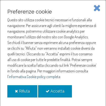
Piave Servizi S.p.A.
Preferenze cookie
Questo sito utilizza cookie tecnici necessari e funzionali alla
SOCIETÀ
navigazione. Per assicurare agli utenti la migliore esperienza di
navigazione, potremmo utilizzare cookie analytics per
HOME
ACQUA
monitorare l’utilizzo del nostro sito con Google Analytics.
NOTIZIE
NEWS
Se chiudi il banner senza esprimere alcuna preferenza oppure
SERVIZI
ANNO 2019
se clicchi su "Rifiuta" non verranno installati cookie diversi da
DICEMBRE
quelli tecnici. Cliccando su "Accetta" esprimi il tuo consenso
NOTIZIE
SOSPENSIONE EROGAZIONE ACQUA A GORGO AL MONTICANO
all'uso di cookie per tutte le predette finalità.
Potrai sempre
modificare la scelta fatta cliccando sul link 'Preferenze cookie'
Sospensione
in fondo alla pagina.
Per maggiori informazioni consulta
l'
informativa Cookie policy completa
erogazione acqua a
i
i
Rifiuta
Accetta
Gorgo al Monticano
cookie
cookie