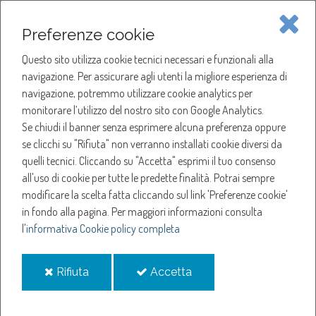
Piave Servizi S.p.A.
Preferenze cookie
Questo sito utilizza cookie tecnici necessari e funzionali alla
SOCIETÀ
navigazione. Per assicurare agli utenti la migliore esperienza di
navigazione, potremmo utilizzare cookie analytics per
HOME
ACQUA
monitorare l’utilizzo del nostro sito con Google Analytics.
NOTIZIE
NEWS
Se chiudi il banner senza esprimere alcuna preferenza oppure
SERVIZI
ANNO 2019
se clicchi su "Rifiuta" non verranno installati cookie diversi da
SETTEMBRE
quelli tecnici. Cliccando su "Accetta" esprimi il tuo consenso
NOTIZIE
SOSPENSIONE EROGAZIONE ACQUA A COLLE UMBERTO
all'uso di cookie per tutte le predette finalità.
Potrai sempre
modificare la scelta fatta cliccando sul link 'Preferenze cookie'
Sospensione
in fondo alla pagina.
Per maggiori informazioni consulta
l'
informativa Cookie policy completa
erogazione acqua a
i
i
Rifiuta
Accetta
Colle Umberto
cookie
cookie