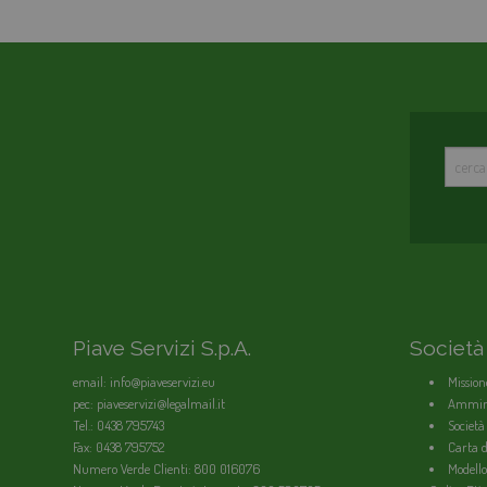
Piave Servizi S.p.A.
Società
email: info@piaveservizi.eu
Mission
pec: piaveservizi@legalmail.it
Ammini
Tel.: 0438 795743
Società
Fax: 0438 795752
Carta de
Numero Verde Clienti: 800 016076
Modello