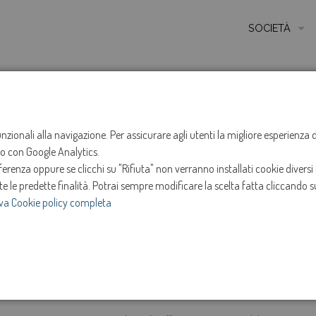
SOCIETÀ
MISSIONE
STORIA
HOME
NOTIZIE
NEWS
ANNO 2019
LUGLIO
ETICA E VALORI
funzionali alla navigazione. Per assicurare agli utenti la migliore esperienz
Avvisi procedure 
ito con Google Analytics.
CERTIFICAZIONI
renza oppure se clicchi su "Rifiuta" non verranno installati cookie diversi 
MODELLO DI ORG
te le predette finalità.
Potrai sempre modificare la scelta fatta cliccando su
14-ago-2019
va Cookie policy completa
AMMINISTRATOR
Consultare la sezione "Società -> Società Trasparente 
SOCIETÀ TRASP
informazioni.
e
INVESTOR RELAT
Pubblicati due avvisi di procedure di selezione, per l
tecnico".