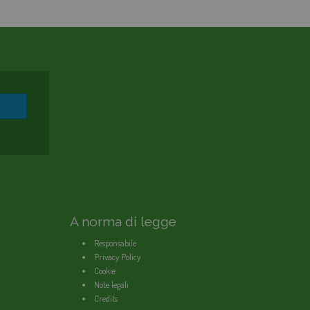
AGEVOLAZIONI TARIFFARIE
PERDITE OCCULTE - FONDO ACQUA PER TE
BOLLETTA SEMPLICE
GLOSSARIO
QUALITÀ CONTRATTUALE
CONCILIAZIONE
CASA DELL'ACQUA
MICROFINANZIAMENTI PER ALLACCI FOGNARI
A norma di legge
Responsabile
Privacy Policy
Cookie
Note legali
Credits