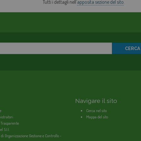
Tutti i dettagli nell'
apposita sezione del sito
.
CERCA
Navigare il sito
e
Cerca nel sito
stratori
Mappa del sito
 Trasparente
l S.I.I.
 di Organizzazione Gestione e Controllo -