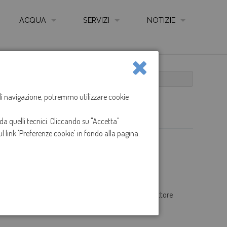
ACQUA
SERVIZI
NOTIZIE
QUALITÀ DELL'ACQUA
AUTOLETTURA CONTATORE ONLINE
NEWS
LE FONTI
COME LEGGERE IL CONTATORE
AVVISI PROCEDURE DI SELEZIONE
LE RETI
CARTA SERVIZIO IDRICO INTEGRATO
a di navigazione, potremmo utilizzare cookie
di selezione
IMPIANTI DI DEPURAZIONE
REGOLAMENTO SERVIZIO IDRICO INTEGRATO
da quelli tecnici. Cliccando su "Accetta"
ANIZZAZIONE GESTIONE E CONTROLLO - CODICE ETICO
CONTATTI, UFFICI, SPORTELLI E ORARI
l link 'Preferenze cookie' in fondo alla pagina.
I
SPORTELLO ON LINE
-> Avvisi di Selezione -> Avvisi" per avere tutte le
ARENTE
MODULISTICA
IONS
RECLAMI
a copertura di figure professionali da inserire nel "Settore
TARIFFE
TABELLE ONERI PRESTAZIONI E SERVIZI ACCESSO