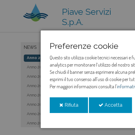
Piave Servizi
S.p.A.
Preferenze cookie
NEWS
Questo sito utilizza cookie tecnici necessari e 
Anno 2019
analytics per monitorare l’utilizzo del nostro s
Anno 2020
Se chiudi il banner senza esprimere alcuna prefe
Anno 2021
esprimi il tuo consenso all'uso di cookie per tut
Anno 2022
Per maggiori informazioni consulta l'
informati
Anno 2023
i
i
Anno 2024
Rifiuta
Accetta
cookie
cooki
Anno 2025
Anno 2026