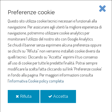
Piave Servizi S.p.A.
Preferenze cookie
Questo sito utilizza cookie tecnici necessari e funzionali alla
SOCIETÀ
navigazione. Per assicurare agli utenti la migliore esperienza di
navigazione, potremmo utilizzare cookie analytics per
HOME
ACQUA
monitorare l’utilizzo del nostro sito con Google Analytics.
NOTIZIE
NEWS
Se chiudi il banner senza esprimere alcuna preferenza oppure
SERVIZI
ANNO 2019
se clicchi su "Rifiuta" non verranno installati cookie diversi da
MARZO
quelli tecnici. Cliccando su "Accetta" esprimi il tuo consenso
NOTIZIE
GIORNATA MONDIALE DELL’ACQUA, OLTRE UN MILIARDO DI EURO DI
all'uso di cookie per tutte le predette finalità.
Potrai sempre
INVESTIMENTI DEI GESTORI DI VIVERACQUA TRA IL 2014 E IL 2019 PER ACQUEDOTTI,
FOGNATURE E DEPURAZIONE
modificare la scelta fatta cliccando sul link 'Preferenze cookie'
in fondo alla pagina.
Per maggiori informazioni consulta
Giornata Mondiale
l'
informativa Cookie policy completa
dell’Acqua, oltre un
i
i
Rifiuta
Accetta
cookie
cookie
miliardo di euro di