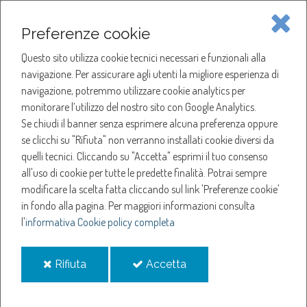
Piave Servizi S.p.A.
Preferenze cookie
Questo sito utilizza cookie tecnici necessari e funzionali alla
SOCIETÀ
navigazione. Per assicurare agli utenti la migliore esperienza di
navigazione, potremmo utilizzare cookie analytics per
HOME
ACQUA
monitorare l’utilizzo del nostro sito con Google Analytics.
NOTIZIE
NEWS
Se chiudi il banner senza esprimere alcuna preferenza oppure
SERVIZI
ANNO 2019
se clicchi su "Rifiuta" non verranno installati cookie diversi da
MARZO
quelli tecnici. Cliccando su "Accetta" esprimi il tuo consenso
NOTIZIE
SOSPENSIONE EROGAZIONE ACQUA A SAN FIOR E CALI DI PRESSIONE A SAN
all'uso di cookie per tutte le predette finalità.
Potrai sempre
VENDEMIANO
modificare la scelta fatta cliccando sul link 'Preferenze cookie'
in fondo alla pagina.
Per maggiori informazioni consulta
Sospensione
l'
informativa Cookie policy completa
erogazione acqua a
i
i
Rifiuta
Accetta
cookie
cookie
San Fior e cali di